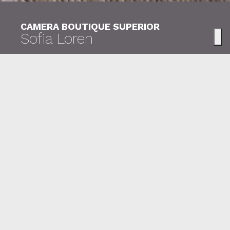
CAMERA BOUTIQUE SUPERIOR
Sofia Loren
"La bellezza è come ci si sente dentro, e si
riflette negli occhi."
Sofia Loren
La porta finestra luminosa affaccia
direttamente sul porto canale. Uno sguardo
dal cuscino per respirare l’atmosfera del borgo
di mare. Un ambiente spazioso e luminoso,
dettagli d’arredo ricercati e colori a contrasto.
balconcino con vista sul meraviglioso
Porto Canale
letto matrimoniale con comodissimo